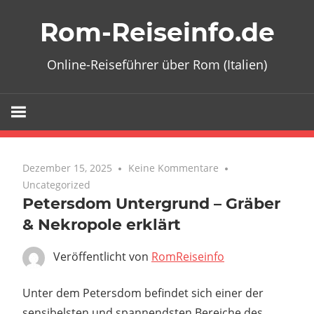
Zum
Rom-Reiseinfo.de
Inhalt
springen
Online-Reiseführer über Rom (Italien)
Dezember 15, 2025
Keine Kommentare
Uncategorized
Petersdom Untergrund – Gräber
& Nekropole erklärt
Veröffentlicht von
RomReiseinfo
Unter dem Petersdom befindet sich einer der
sensibelsten und spannendsten Bereiche des