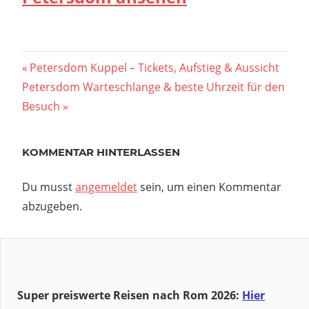
Beitragsnavigation
Vorheriger
Petersdom Kuppel – Tickets, Aufstieg & Aussicht
Nächster
Beitrag:
Petersdom Warteschlange & beste Uhrzeit für den
Beitrag:
Besuch
KOMMENTAR HINTERLASSEN
Du musst
angemeldet
sein, um einen Kommentar
abzugeben.
Super preiswerte Reisen nach Rom 2026:
Hier