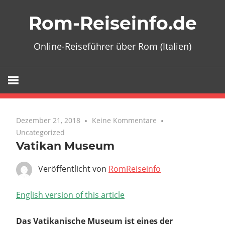
Zum
Rom-Reiseinfo.de
Inhalt
springen
Online-Reiseführer über Rom (Italien)
Dezember 21, 2018
Keine Kommentare
Uncategorized
Vatikan Museum
Veröffentlicht von
RomReiseinfo
English version of this article
Das Vatikanische Museum ist eines der