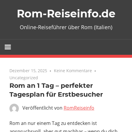
Zum
Rom-Reiseinfo.de
Inhalt
springen
Online-Reiseführer über Rom (Italien)
Dezember 15, 2025
Keine Kommentare
Uncategorized
Rom an 1 Tag – perfekter
Tagesplan für Erstbesucher
Veröffentlicht von
RomReiseinfo
Rom an nur einem Tag zu entdecken ist
anspruchsvoll, aber gut machbar – wenn du dich