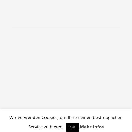
Wir verwenden Cookies, um Ihnen einen bestmöglichen
Service zu bieten.
Mehr Infos
Erstellt mit
WordPress
und
Admiral
.
OK