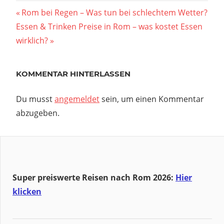
Beitragsnavigation
Vorheriger
Rom bei Regen – Was tun bei schlechtem Wetter?
Nächster
Beitrag:
Essen & Trinken Preise in Rom – was kostet Essen
Beitrag:
wirklich?
KOMMENTAR HINTERLASSEN
Du musst
angemeldet
sein, um einen Kommentar
abzugeben.
Super preiswerte Reisen nach Rom 2026:
Hier
klicken