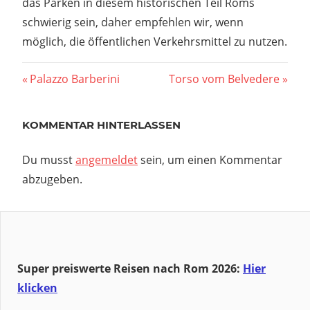
das Parken in diesem historischen Teil Roms
schwierig sein, daher empfehlen wir, wenn
möglich, die öffentlichen Verkehrsmittel zu nutzen.
Beitragsnavigation
Vorheriger
Nächster
Palazzo Barberini
Torso vom Belvedere
Beitrag:
Beitrag:
KOMMENTAR HINTERLASSEN
Du musst
angemeldet
sein, um einen Kommentar
abzugeben.
Super preiswerte Reisen nach Rom 2026:
Hier
klicken