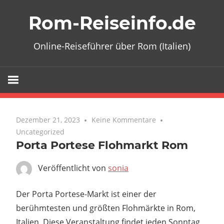
Zum
Rom-Reiseinfo.de
Inhalt
springen
Online-Reiseführer über Rom (Italien)
Dezember 21, 2023
Keine Kommentare
Uncategorized
Porta Portese Flohmarkt Rom
Veröffentlicht von
sonia
Der Porta Portese-Markt ist einer der
berühmtesten und größten Flohmärkte in Rom,
Italien. Diese Veranstaltung findet jeden Sonntag