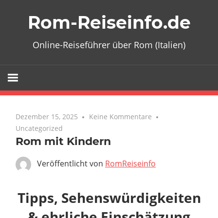
Zum
Rom-Reiseinfo.de
Inhalt
springen
Online-Reiseführer über Rom (Italien)
Dezember 15, 2025
Keine Kommentare
Uncategorized
Rom mit Kindern
Veröffentlicht von
RomReiseinfo
Tipps, Sehenswürdigkeiten
& ehrliche Einschätzung