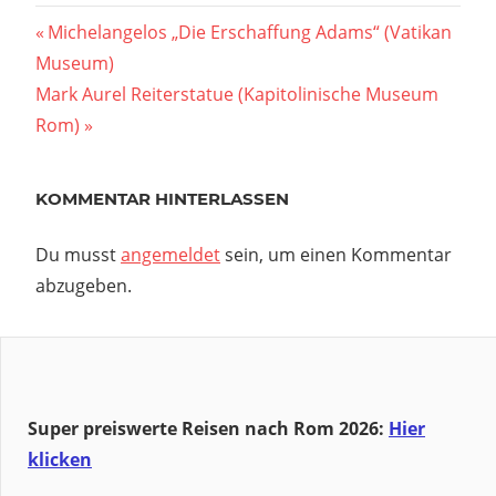
Beitragsnavigation
Vorheriger
Michelangelos „Die Erschaffung Adams“ (Vatikan
Beitrag:
Museum)
Nächster
Mark Aurel Reiterstatue (Kapitolinische Museum
Beitrag:
Rom)
KOMMENTAR HINTERLASSEN
Du musst
angemeldet
sein, um einen Kommentar
abzugeben.
Super preiswerte Reisen nach Rom 2026:
Hier
klicken