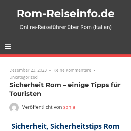
Zum
Rom-Reiseinfo.de
Inhalt
springen
Online-Reiseführer über Rom (Italien)
Dezember 23, 2023
Keine Kommentare
Uncategorized
Sicherheit Rom – einige Tipps für
Touristen
Veröffentlicht von
sonia
Sicherheit, Sicherheitstips Rom